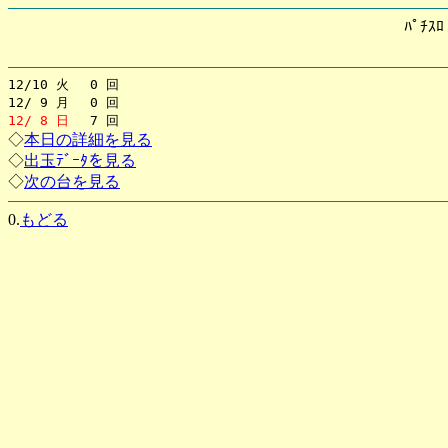
ﾊﾟﾁｽ
12/10 火 0 回
12/ 9 月 0 回
12/ 8 日
7 回
◇
本日の詳細を見る
◇
出玉ﾃﾞｰﾀを見る
◇
次の台を見る
0.
もどる