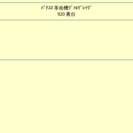
ﾊﾟﾁｽﾛ 革命機ｳﾞｧﾙｳﾞﾚｲｳﾞ
920 番台