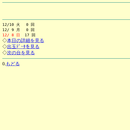
12/10 火 0 回
12/ 9 月 0 回
12/ 8 日
17 回
◇
本日の詳細を見る
◇
出玉ﾃﾞｰﾀを見る
◇
次の台を見る
0.
もどる