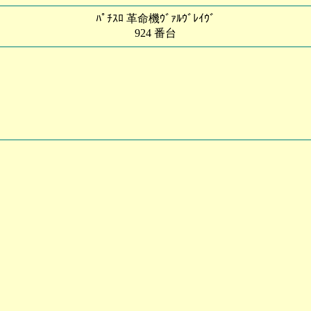
ﾊﾟﾁｽﾛ 革命機ｳﾞｧﾙｳﾞﾚｲｳﾞ
924 番台