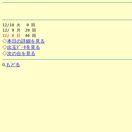
12/10 火 0 回
12/ 9 月 29 回
12/ 8 日
46 回
◇
本日の詳細を見る
◇
出玉ﾃﾞｰﾀを見る
◇
次の台を見る
0.
もどる