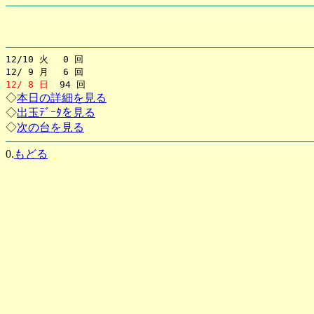
12/10 火 0 回
12/ 9 月 6 回
12/ 8 日
94 回
◇
本日の詳細を見る
◇
出玉ﾃﾞｰﾀを見る
◇
次の台を見る
0.
もどる