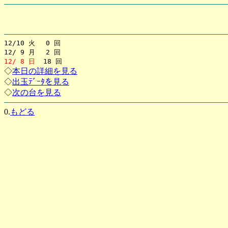
12/10 火 0 回
12/ 9 月 2 回
12/ 8 日
18 回
◇
本日の詳細を見る
◇
出玉ﾃﾞｰﾀを見る
◇
次の台を見る
0.
もどる