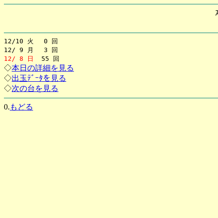
12/10 火 0 回
12/ 9 月 3 回
12/ 8 日
55 回
◇
本日の詳細を見る
◇
出玉ﾃﾞｰﾀを見る
◇
次の台を見る
0.
もどる