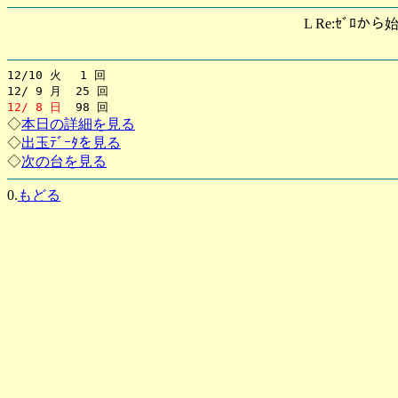
L Re:ｾﾞﾛから
12/10 火 1 回
12/ 9 月 25 回
12/ 8 日
98 回
◇
本日の詳細を見る
◇
出玉ﾃﾞｰﾀを見る
◇
次の台を見る
0.
もどる