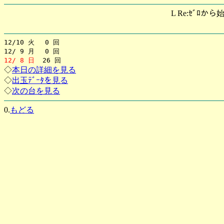
L Re:ｾﾞﾛから
12/10 火 0 回
12/ 9 月 0 回
12/ 8 日
26 回
◇
本日の詳細を見る
◇
出玉ﾃﾞｰﾀを見る
◇
次の台を見る
0.
もどる