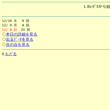
L Re:ｾﾞﾛから
12/10 火 0 回
12/ 9 月 0 回
12/ 8 日
33 回
◇
本日の詳細を見る
◇
出玉ﾃﾞｰﾀを見る
◇
次の台を見る
0.
もどる