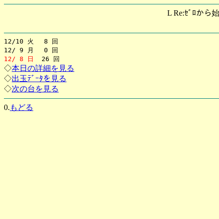
L Re:ｾﾞﾛから
12/10 火 8 回
12/ 9 月 0 回
12/ 8 日
26 回
◇
本日の詳細を見る
◇
出玉ﾃﾞｰﾀを見る
◇
次の台を見る
0.
もどる