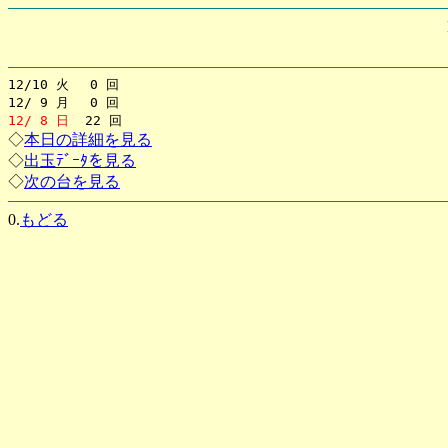
12/10 火 0 回
12/ 9 月 0 回
12/ 8 日
22 回
◇
本日の詳細を見る
◇
出玉ﾃﾞｰﾀを見る
◇
次の台を見る
0.
もどる