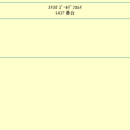
ｽﾏｽﾛ ｺﾞｰﾙﾃﾞﾝｶﾑｲ
1437 番台