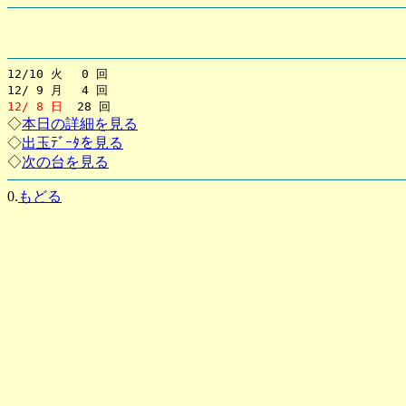
12/10 火 0 回
12/ 9 月 4 回
12/ 8 日
28 回
◇
本日の詳細を見る
◇
出玉ﾃﾞｰﾀを見る
◇
次の台を見る
0.
もどる