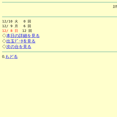
ｽﾏ
12/10 火 0 回
12/ 9 月 6 回
12/ 8 日
12 回
◇
本日の詳細を見る
◇
出玉ﾃﾞｰﾀを見る
◇
次の台を見る
0.
もどる