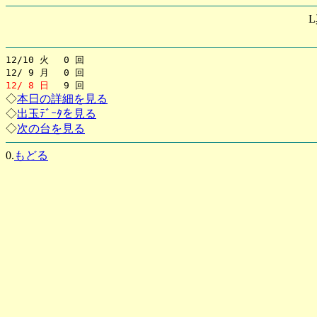
12/10 火 0 回
12/ 9 月 0 回
12/ 8 日
9 回
◇
本日の詳細を見る
◇
出玉ﾃﾞｰﾀを見る
◇
次の台を見る
0.
もどる