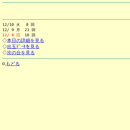
12/10 火 8 回
12/ 9 月 21 回
12/ 8 日
16 回
◇
本日の詳細を見る
◇
出玉ﾃﾞｰﾀを見る
◇
次の台を見る
0.
もどる