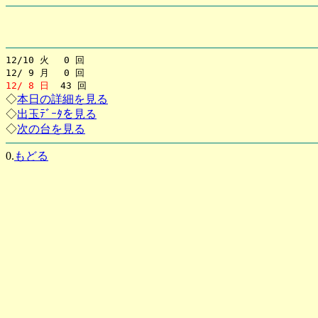
12/10 火 0 回
12/ 9 月 0 回
12/ 8 日
43 回
◇
本日の詳細を見る
◇
出玉ﾃﾞｰﾀを見る
◇
次の台を見る
0.
もどる