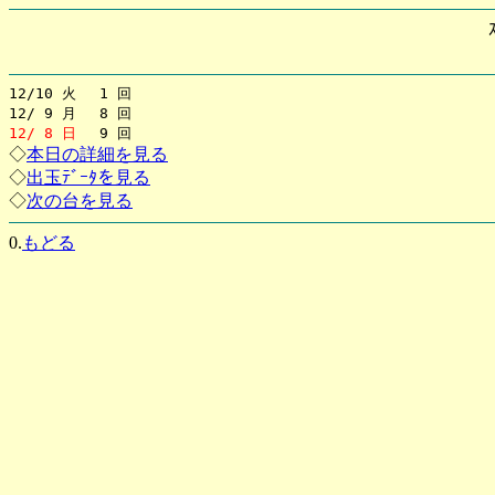
12/10 火 1 回
12/ 9 月 8 回
12/ 8 日
9 回
◇
本日の詳細を見る
◇
出玉ﾃﾞｰﾀを見る
◇
次の台を見る
0.
もどる