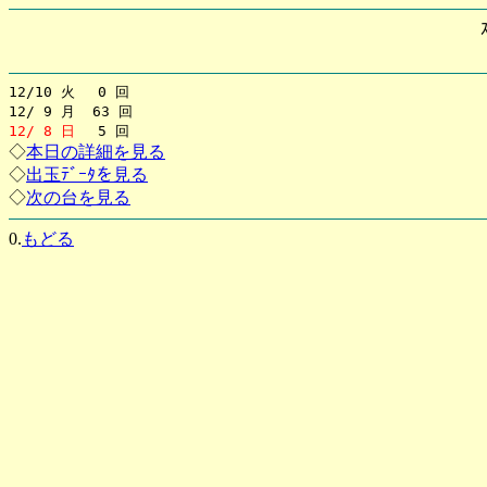
12/10 火 0 回
12/ 9 月 63 回
12/ 8 日
5 回
◇
本日の詳細を見る
◇
出玉ﾃﾞｰﾀを見る
◇
次の台を見る
0.
もどる