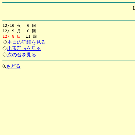
12/10 火 0 回
12/ 9 月 0 回
12/ 8 日
11 回
◇
本日の詳細を見る
◇
出玉ﾃﾞｰﾀを見る
◇
次の台を見る
0.
もどる