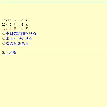
12/10 火 0 回
12/ 9 月 0 回
12/ 8 日
0 回
◇
本日の詳細を見る
◇
出玉ﾃﾞｰﾀを見る
◇
次の台を見る
0.
もどる