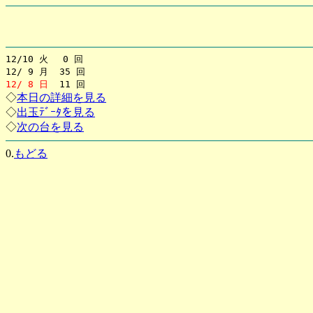
12/10 火 0 回
12/ 9 月 35 回
12/ 8 日
11 回
◇
本日の詳細を見る
◇
出玉ﾃﾞｰﾀを見る
◇
次の台を見る
0.
もどる