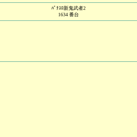
ﾊﾟﾁｽﾛ新鬼武者2
1634 番台