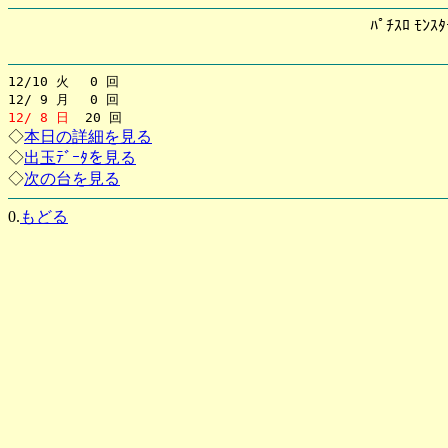
ﾊﾟﾁｽﾛ ﾓﾝｽ
12/10 火 0 回
12/ 9 月 0 回
12/ 8 日
20 回
◇
本日の詳細を見る
◇
出玉ﾃﾞｰﾀを見る
◇
次の台を見る
0.
もどる