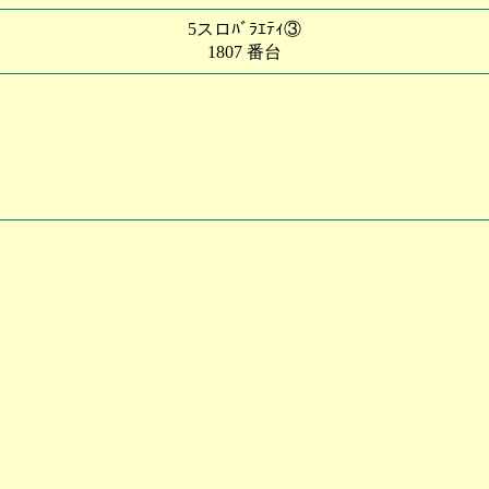
5スロﾊﾞﾗｴﾃｨ③
1807 番台