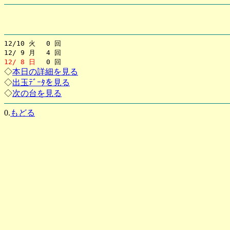
12/10 火 0 回
12/ 9 月 4 回
12/ 8 日
0 回
◇
本日の詳細を見る
◇
出玉ﾃﾞｰﾀを見る
◇
次の台を見る
0.
もどる