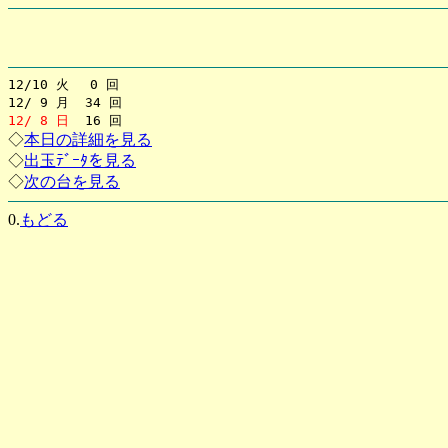
12/10 火 0 回
12/ 9 月 34 回
12/ 8 日
16 回
◇
本日の詳細を見る
◇
出玉ﾃﾞｰﾀを見る
◇
次の台を見る
0.
もどる