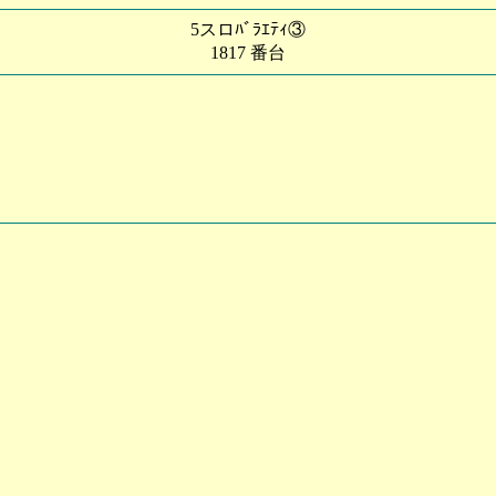
5スロﾊﾞﾗｴﾃｨ③
1817 番台