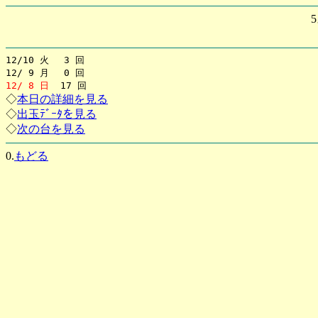
12/10 火 3 回
12/ 9 月 0 回
12/ 8 日
17 回
◇
本日の詳細を見る
◇
出玉ﾃﾞｰﾀを見る
◇
次の台を見る
0.
もどる