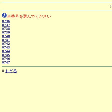
ﾌ
台番号を選んでください
0736
0737
0738
0739
0740
0741
0742
0743
0744
0745
0746
0747
0.
もどる