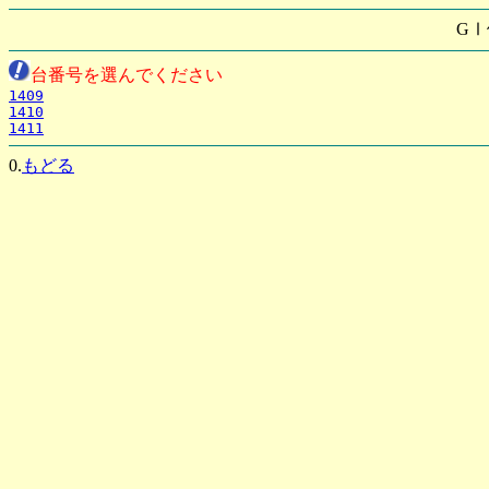
GⅠ
台番号を選んでください
1409
1410
1411
0.
もどる