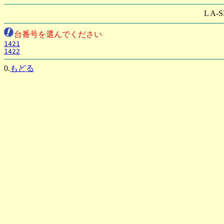
L A
台番号を選んでください
1421
1422
0.
もどる